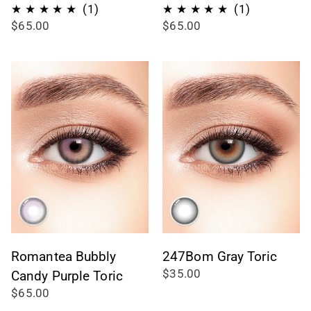
1
1
(1)
(1)
$65.00
$65.00
Bewertungen
Bewertung
insgesamt
insgesamt
Romantea Bubbly
247Bom Gray Toric
$35.00
Candy Purple Toric
$65.00