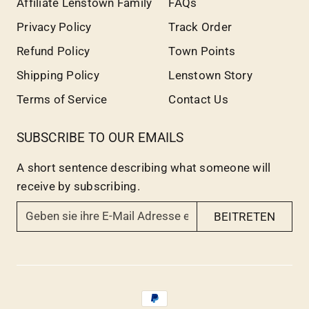
Affiliate Lenstown Family
FAQs
Privacy Policy
Track Order
Refund Policy
Town Points
Shipping Policy
Lenstown Story
Terms of Service
Contact Us
SUBSCRIBE TO OUR EMAILS
A short sentence describing what someone will
receive by subscribing.
G
BEITRETEN
e
b
e
n
s