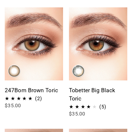
247Bom Brown Toric
Tobetter Big Black
2
Toric
(2)
$35.00
Bewertungen
5
(5)
$35.00
insgesamt
Bewertung
insgesamt