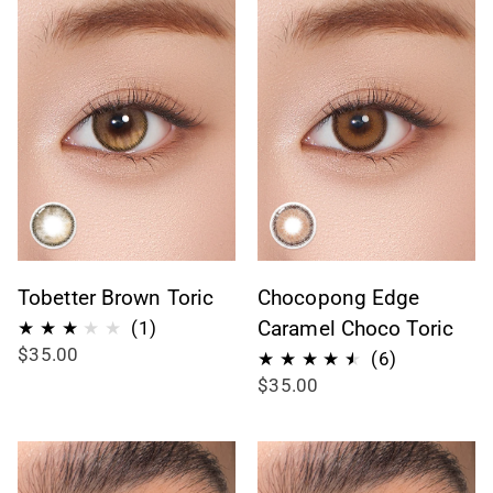
Tobetter Brown Toric
Chocopong Edge
1
Caramel Choco Toric
(1)
$35.00
Bewertungen
6
(6)
$35.00
insgesamt
Bewertung
insgesamt